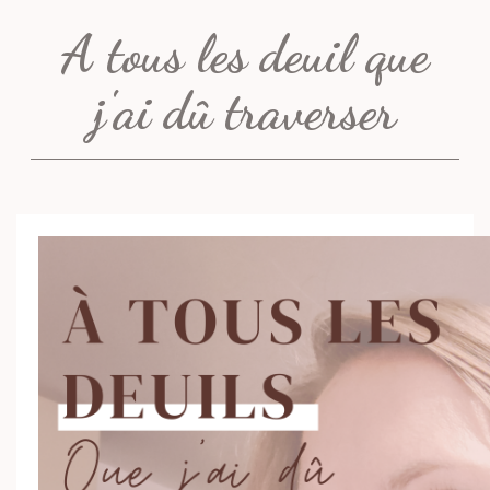
A tous les deuil que
j'ai dû traverser