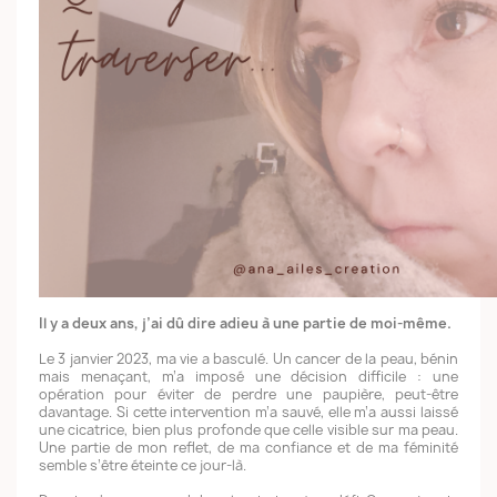
Il y a deux ans, j’ai dû dire adieu à un
e partie de moi
-même.
Le 3 janvier 2023, ma vie a basculé. Un cancer de la peau, bénin
mais menaçant, m’a imposé une décision difficile : une
opération pour éviter de perdre une paupière, peut-être
davantage. Si cette intervention m’a sauvé, elle m’a aussi laissé
une cicatrice, bien plus profonde que celle visible sur ma peau.
Une partie de mon reflet, de ma confiance et de ma féminité
semble s’être éteinte ce jour-là.