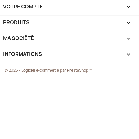
VOTRE COMPTE

PRODUITS

MA SOCIÉTÉ

INFORMATIONS
keyboard_arrow_down
© 2026 - Logiciel e-commerce par PrestaShop™