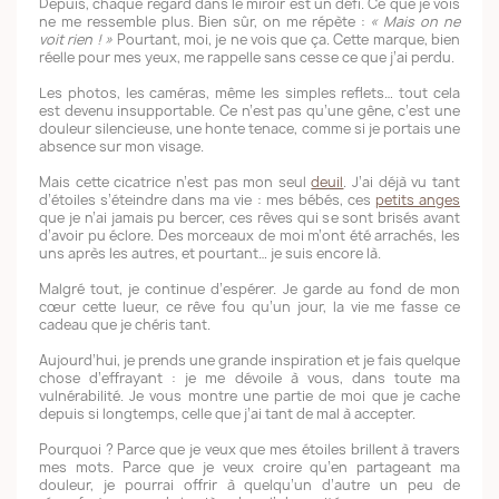
Depuis, chaque regard dans le miroir est un défi. Ce que je vois
ne me ressemble plus. Bien sûr, on me répète :
« Mais on ne
voit rien ! »
Pourtant, moi, je ne vois que ça. Cette marque, bien
réelle pour mes yeux, me rappelle sans cesse ce que j’ai perdu.
Les photos, les caméras, même les simples reflets… tout cela
est devenu insupportable. Ce n’est pas qu’une gêne, c’est une
douleur silencieuse, une honte tenace, comme si je portais une
absence sur mon visage.
Mais cette cicatrice n’est pas mon seul
deuil
. J’ai déjà vu tant
d’étoiles s’éteindre dans ma vie : mes bébés, ces
petits anges
que je n’ai jamais pu bercer, ces rêves qui se sont brisés avant
d’avoir pu éclore. Des morceaux de moi m’ont été arrachés, les
uns après les autres, et pourtant… je suis encore là.
Malgré tout, je continue d’espérer. Je garde au fond de mon
cœur cette lueur, ce rêve fou qu’un jour, la vie me fasse ce
cadeau que je chéris tant.
Aujourd’hui, je prends une grande inspiration et je fais quelque
chose d’effrayant : je me dévoile à vous, dans toute ma
vulnérabilité. Je vous montre une partie de moi que je cache
depuis si longtemps, celle que j’ai tant de mal à accepter.
Pourquoi ? Parce que je veux que mes étoiles brillent à travers
mes mots. Parce que je veux croire qu’en partageant ma
douleur, je pourrai offrir à quelqu’un d’autre un peu de