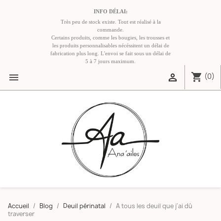
INFO DÉLAI:
Très peu de stock existe. Tout est réalisé à la
commande.
Certains produits, comme les bougies, les trousses et
les produits personnalisables nécéssitent un délai de
fabrication plus long. L'envoi se fait sous un délai de
5 à 7 jours maximum.
shopping_cart


(0)
Accueil
Blog
Deuil périnatal
A tous les deuil que j'ai dû
traverser