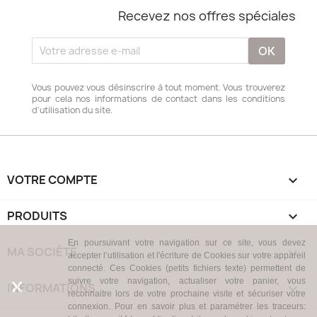
Recevez nos offres spéciales
Vous pouvez vous désinscrire à tout moment. Vous trouverez
pour cela nos informations de contact dans les conditions
d'utilisation du site.
VOTRE COMPTE

PRODUITS

En poursuivant votre navigation sur ce site, vous devez
MA SOCIÉTÉ

accepter l’utilisation et l'écriture de Cookies sur votre appareil
connecté. Ces Cookies (petits fichiers texte) permettent de
suivre votre navigation, actualiser votre panier, vous
INFORMATIONS
keyboard_arrow_down
reconnaitre lors de votre prochaine visite et sécuriser votre
connexion. Pour en savoir plus et paramétrer les traceurs: