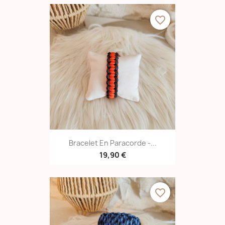
favorite_border
Bracelet En Paracorde -...
19,90 €
favorite_border