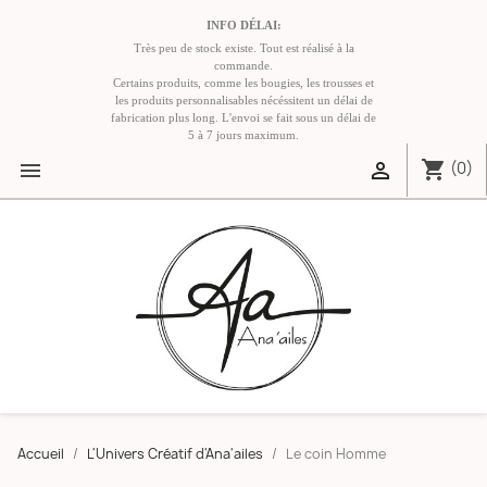
INFO DÉLAI:
Très peu de stock existe. Tout est réalisé à la
commande.
Certains produits, comme les bougies, les trousses et
les produits personnalisables nécéssitent un délai de
fabrication plus long. L'envoi se fait sous un délai de
5 à 7 jours maximum.
shopping_cart


(0)
Accueil
L'Univers Créatif d'Ana'ailes
Le coin Homme