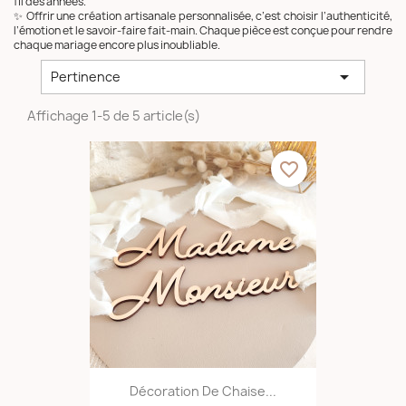
fil des années.
✨ Offrir une création artisanale personnalisée, c’est choisir l’authenticité,
l’émotion et le savoir-faire fait-main. Chaque pièce est conçue pour rendre
chaque mariage encore plus inoubliable.

Pertinence
Affichage 1-5 de 5 article(s)
favorite_border
Décoration De Chaise...