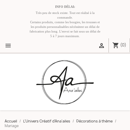
INFO DÉLAI:
Très peu de stock existe. Tout est réalisé à la
commande.
Certains produits, comme les bougies, les trousses et
les produits personnalisables nécéssitent un délai de
fabrication plus long. L'envoi se fait sous un délai de
5 à 7 jours maximum.
shopping_cart


(0)
Accueil
L'Univers Créatif d'Ana'ailes
Décorations à thème
Mariage