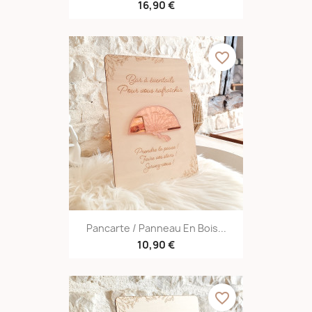
16,90 €
favorite_border
Pancarte / Panneau En Bois...
10,90 €
favorite_border