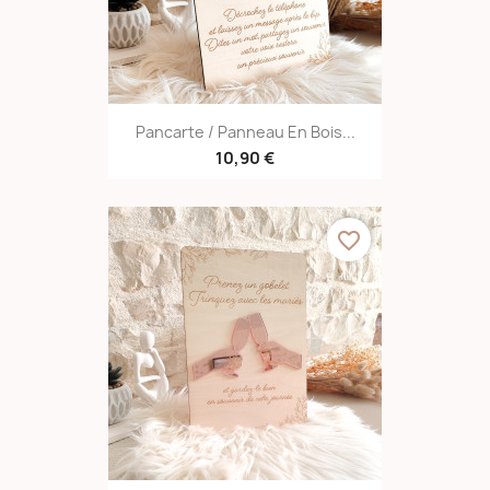
Pancarte / Panneau En Bois...
10,90 €
favorite_border