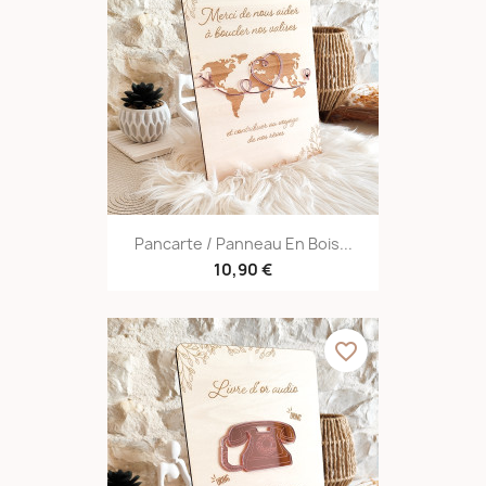
Pancarte / Panneau En Bois...
10,90 €
favorite_border