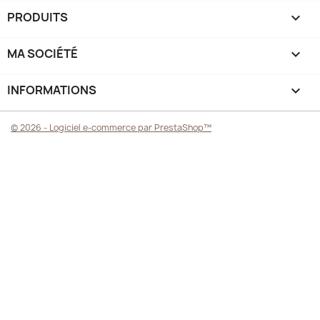
PRODUITS

MA SOCIÉTÉ

INFORMATIONS
keyboard_arrow_down
© 2026 - Logiciel e-commerce par PrestaShop™