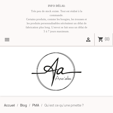
INFO DÉLAI:
Très peu de stock existe. Tout est réalisé à la
commande.
Certains produits, comme les bougies, les trousses et
les produits personnalisables nécéssitent un délai de
fabrication plus long. L'envoi se fait sous un délai de
5 à 7 jours maximum.
shopping_cart


(0)
Accueil
Blog
PMA
Qu'est ce qu'une pmette ?