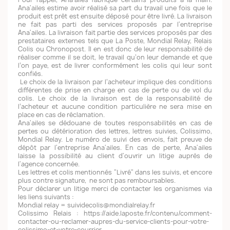
Ana'ailes estime avoir réalisé sa part du travail une fois que le
produit est prêt est ensuite déposé pour être livré. La livraison
ne fait pas parti des services proposés par l'entreprise
Ana'ailes. La livraison fait partie des services proposés par des
prestataires externes tels que La Poste, Mondial Relay, Relais
Colis ou Chronopost. Il en est donc de leur responsabilité de
réaliser comme il se doit, le travail qu’on leur demande et que
l’on paye, est de livrer conformément les colis qui leur sont
confiés.
Le choix de la livraison par l’acheteur implique des conditions
différentes de prise en charge en cas de perte ou de vol du
colis. Le choix de la livraison est de la responsabilité de
l’acheteur et aucune condition particulière ne sera mise en
place en cas de réclamation.
Ana'ailes se dédouane de toutes responsabilités en cas de
pertes ou détérioration des lettres, lettres suivies, Colissimo,
Mondial Relay. Le numéro de suivi des envois, fait preuve de
dépôt par l'entreprise Ana'ailes. En cas de perte, Ana'ailes
laisse la possibilité au client d'ouvrir un litige auprès de
l'agence concernée.
Les lettres et colis mentionnés "Livré" dans les suivis, et encore
plus contre signature, ne sont pas remboursables.
Pour déclarer un litige merci de contacter les organismes via
les liens suivants :
Mondial relay = suividecolis@mondialrelay.fr
Colissimo Relais : https://aide.laposte.fr/contenu/comment-
contacter-ou-reclamer-aupres-du-service-clients-pour-votre-
colissimo-et-votre-courrier