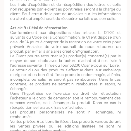
Les frais d'expédition et de réexpédition des lettres et colis
non récupérés par le client au point relais seront à la charge du
client. Sauf erreur de la part de Ana'ailes sur les informations
du client qui empêcherait de récupérer sa lettre ou son colis.
Article 9 : Délai de rétractation :
Conformément aux dispositions des articles L. 121-20 et
suivants du Code de la Consommation, le Client dispose d’un
délai de 14 jours à compter de la réception de votre colis pour
prévenir Ana'ailes de votre souhait de nous retourner un
produit, par e-mail à ana.ailes.creation@gmail.com.
Le Client pourra retourner le(s) produit(s) concerné(s) par le
moyen de son choix avec la facture d’achat et à ses frais à
l’adresse suivante : 11 rue du Four 58200 Cosne Cour sur Loire.
Le retour du ou des produits s’effectue dans leur emballage
d’origine, et en bon état. Tous produits endommagés, abîmés,
incomplets ou salis ne seront pas remboursés. Dans le cas
contraire, les produits ne seront ni remboursés, ni repris, ni
échangés.
Dans l'hypothèse de l'exercice du droit de rétractation
l'acheteur a le choix de demander soit le remboursement des
sommes versées, soit l'échange du produit. Dans ce cas la
réexpédition se fera aux frais de l'acheteur.
Les produits personnalisés ne sont ni échangés, ni
remboursés.
Ventes privées & Editions limitées : Les produits vendus durant
les ventes privées ou les éditions limitées ne sont ni
remboursables ni échangeables.