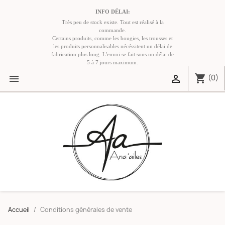
INFO DÉLAI:
Très peu de stock existe. Tout est réalisé à la
commande.
Certains produits, comme les bougies, les trousses et
les produits personnalisables nécéssitent un délai de
fabrication plus long. L'envoi se fait sous un délai de
5 à 7 jours maximum.
shopping_cart


(0)
Accueil
Conditions générales de vente