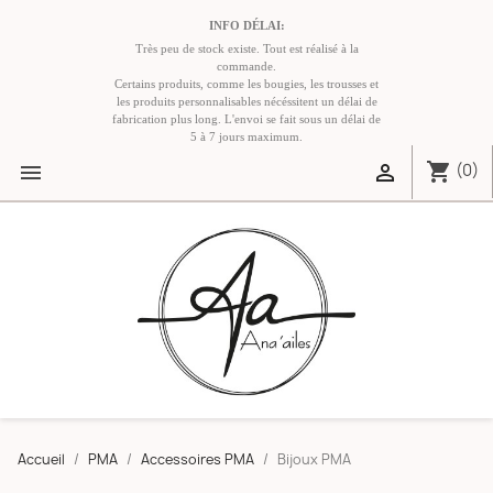
INFO DÉLAI:
Très peu de stock existe. Tout est réalisé à la
commande.
Certains produits, comme les bougies, les trousses et
les produits personnalisables nécéssitent un délai de
fabrication plus long. L'envoi se fait sous un délai de
5 à 7 jours maximum.
shopping_cart


(0)
Accueil
PMA
Accessoires PMA
Bijoux PMA