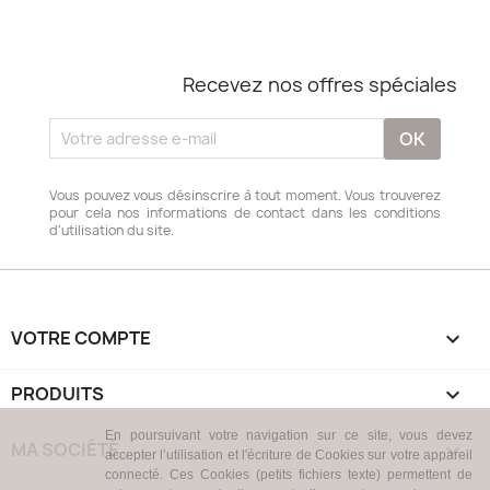
Recevez nos offres spéciales
Vous pouvez vous désinscrire à tout moment. Vous trouverez
pour cela nos informations de contact dans les conditions
d'utilisation du site.
VOTRE COMPTE

PRODUITS

En poursuivant votre navigation sur ce site, vous devez
MA SOCIÉTÉ

accepter l’utilisation et l'écriture de Cookies sur votre appareil
connecté. Ces Cookies (petits fichiers texte) permettent de