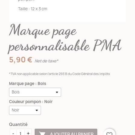
Taille : 12 x 3 cm
Marque page
personnalisable PMA
5,90 €
Net de taxe*
*TVA non applicable selon l’article 293 B du Code Général des Impôts
Marque page : Bois
Couleur pompon : Noir
Quantité

AJOUTER AU PANIER
favorite_border