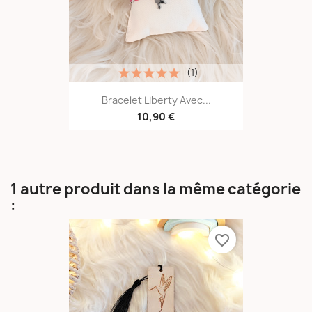
(1)
Bracelet Liberty Avec...
10,90 €
1 autre produit dans la même catégorie
:
favorite_border