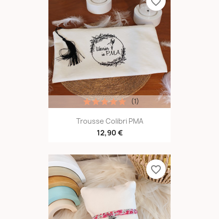
favorite_border
(1)
Trousse Colibri PMA
12,90 €
favorite_border