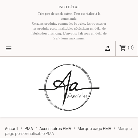
INFO DÉLAI:
Très peu de stock existe. Tout est réalisé à la
commande.
Certains produits, comme les bougies, les trousses et
les produits personnalisables nécéssitent un délai de
fabrication plus long. L'envoi se fait sous un délai de
5 à 7 jours maximum.
shopping_cart


(0)
Accueil
PMA
Accessoires PMA
Marque page PMA
Marque
page personnalisable PMA