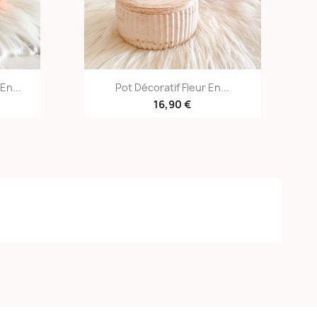
e
Aperçu rapide

En...
Pot Décoratif Fleur En...
16,90 €