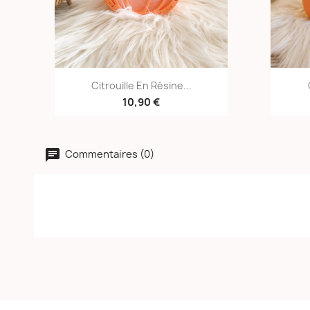
Aperçu rapide

Citrouille En Résine...
10,90 €
Commentaires (0)