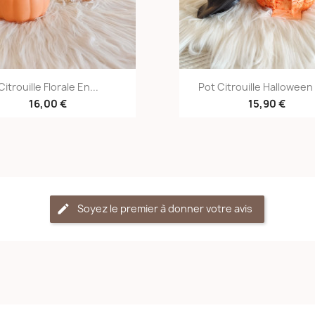
Aperçu rapide
Aperçu rapid


Citrouille Florale En...
Pot Citrouille Halloween 
16,00 €
15,90 €
Soyez le premier à donner votre avis