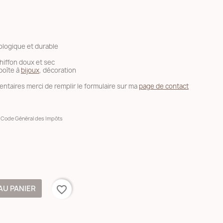
logique et durable
hiffon doux et sec
boîte à
bijoux
, décoration
ntaires merci de remplir le formulaire sur ma
page de contact
du Code Général des Impôts
AU PANIER
favorite_border