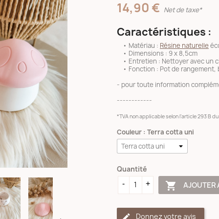
14,90 €
Net de taxe*
Caractéristiques :
• Matériau :
Résine naturelle
éco
• Dimensions : 9 x 8,5cm
• Entretien : Nettoyer avec un c
• Fonction : Pot de rangement, 
- pour toute information compléme
------------
*TVA non applicable selon l’article 293 B 
Couleur : Terra cotta uni
Quantité

AJOUTER 
Donnez votre avis