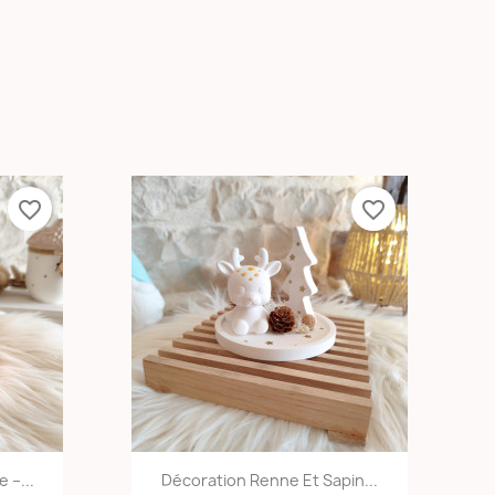
favorite_border
favorite_border
e
Aperçu rapide

 –...
Décoration Renne Et Sapin...