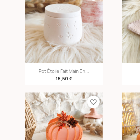
Aperçu rapide

Pot Étoile Fait Main En...
15,50 €
favorite_border