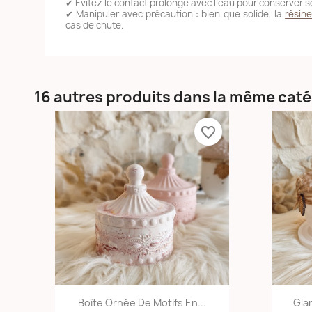
✔ Évitez le contact prolongé avec l’eau pour conserver so
✔ Manipuler avec précaution : bien que solide, la
résine
cas de chute.
16 autres produits dans la même caté
favorite_border
Aperçu rapide

Boîte Ornée De Motifs En...
Gla