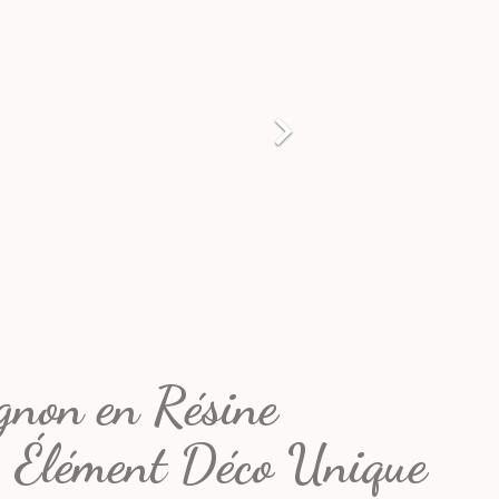

gnon en Résine
– Élément Déco Unique