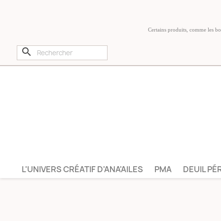
Certains produits, comme les boug
search
L'UNIVERS CRÉATIF D'ANA'AILES
PMA
DEUIL PÉ