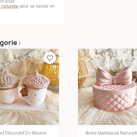
n éclat.
 naturelle
peut se casser en
gorie :
favorite_border
Aperçu rapide
Aperçu rapid


nd Décoratif En Résine...
Boite Matelassé Naturelle