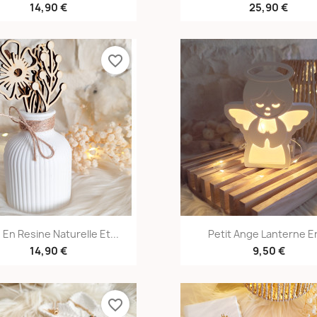
14,90 €
25,90 €
favorite_border
Aperçu rapide
Aperçu rapid


 En Resine Naturelle Et...
Petit Ange Lanterne En
14,90 €
9,50 €
favorite_border