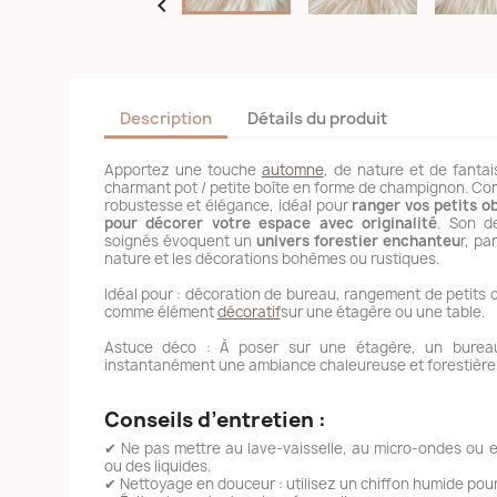

Description
Détails du produit
Apportez une touche
automne
, de nature et de fantai
charmant pot / petite boîte en forme de champignon. C
robustesse et élégance, idéal pour
ranger vos petits o
pour décorer votre espace avec originalité
. Son de
soignés évoquent un
univers forestier enchanteu
r, pa
nature et les décorations bohèmes ou rustiques.
Idéal pour : décoration de bureau, rangement de petits 
comme élément
décoratif
sur une étagère ou une table.
Astuce déco : À poser sur une étagère, un bureau
instantanément une ambiance chaleureuse et forestière
Conseils d’entretien :
✔ Ne pas mettre au lave-vaisselle, au micro-ondes ou 
ou des liquides.
✔ Nettoyage en douceur : utilisez un chiffon humide pour