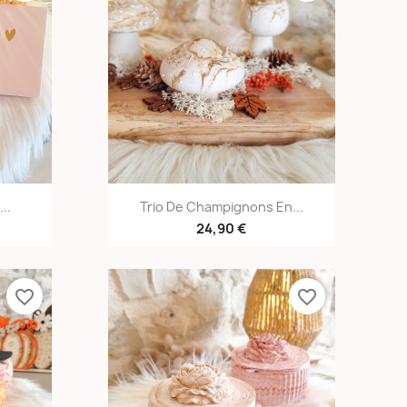
e
Aperçu rapide

..
Trio De Champignons En...
24,90 €
favorite_border
favorite_border