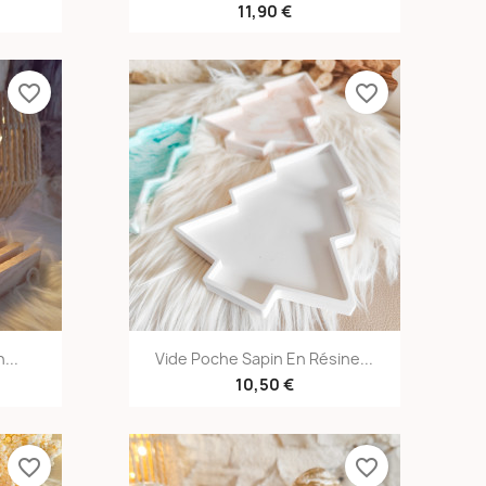
11,90 €
favorite_border
favorite_border
e
Aperçu rapide

...
Vide Poche Sapin En Résine...
10,50 €
favorite_border
favorite_border