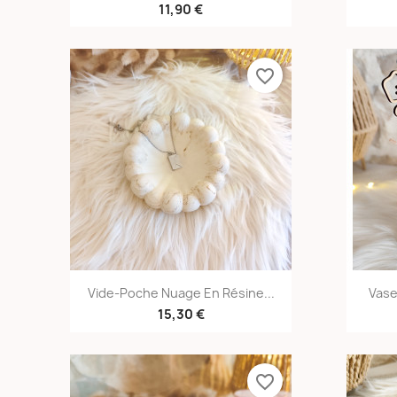
11,90 €
favorite_border
Aperçu rapide

Vide-Poche Nuage En Résine...
Vase
15,30 €
favorite_border