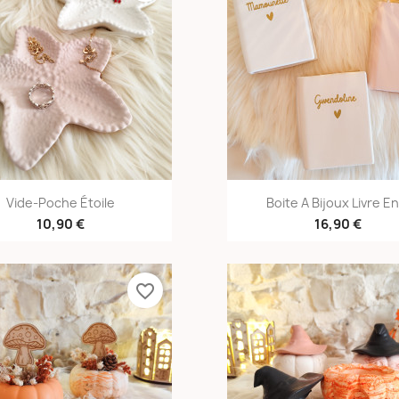
Aperçu rapide
Aperçu rapid


Vide-Poche Étoile
Boite A Bijoux Livre En.
10,90 €
16,90 €
favorite_border