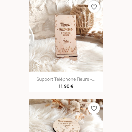
favorite_border
Support Téléphone Fleurs -...
11,90 €
favorite_border