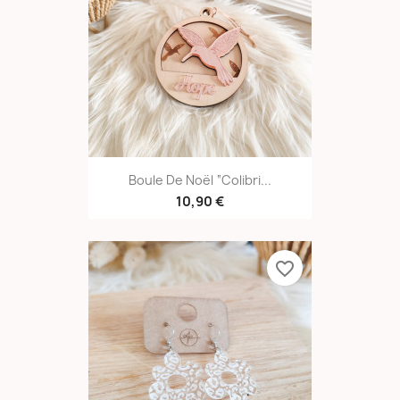
Boule De Noël “Colibri...
10,90 €
favorite_border