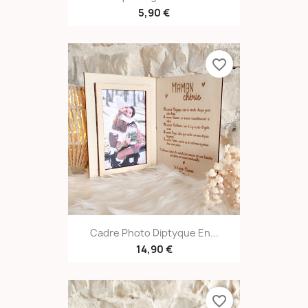
5,90 €
favorite_border
Cadre Photo Diptyque En...
14,90 €
favorite_border