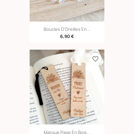
Boucles D'Oreilles En...
6,90 €
favorite_border
Marque Page En Bois...