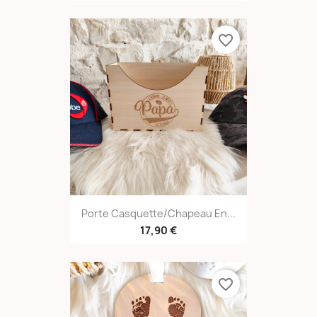
favorite_border
Porte Casquette/chapeau En...
17,90 €
favorite_border