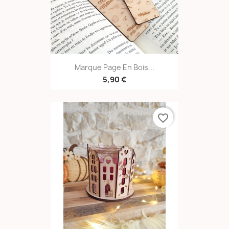
Marque Page En Bois...
5,90 €
favorite_border