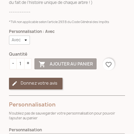
du fait de l’histoire unique de chaque arbre ! )
------------
*TVA non applicable selon l’article 293 B du Code Général des Impôts
Personnalisation : Avec
Quantité

AJOUTER AU PANIER
favorite_border
Donnez votre avis
Personnalisation
N'oubliez pas de sauvegarder votre personnalisation pour pouvoir
l'ajouter au panier
Personnalisation