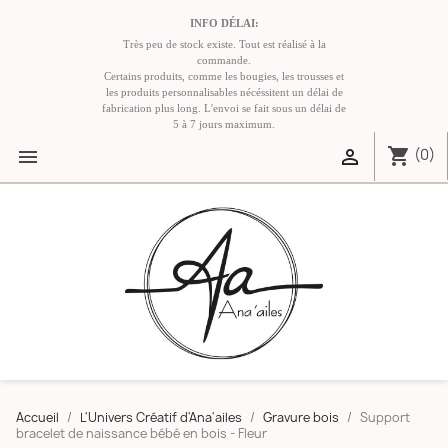
INFO DÉLAI:
Très peu de stock existe. Tout est réalisé à la
commande.
Certains produits, comme les bougies, les trousses et
les produits personnalisables nécéssitent un délai de
fabrication plus long. L'envoi se fait sous un délai de
5 à 7 jours maximum.
shopping_cart


(0)
Accueil
L'Univers Créatif d'Ana'ailes
Gravure bois
Support
bracelet de naissance bébé en bois - Fleur