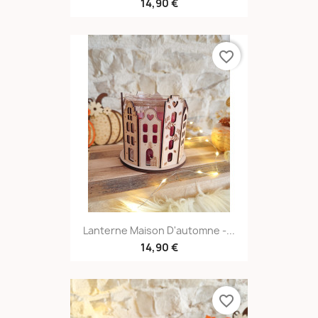
14,90 €
favorite_border
Lanterne Maison D'automne -...
14,90 €
favorite_border