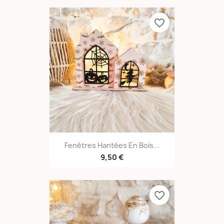
favorite_border
Fenêtres Hantées En Bois...
9,50 €
favorite_border