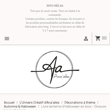
INFO DÉLAI:
Très peu de stock existe. Tout est réalisé à la
commande.
Certains produits, comme les bougies, les trousses et
les produits personnalisables nécéssitent un délai de
fabrication plus long. L'envoi se fait sous un délai de
5 à 7 jours maximum.
shopping_cart


(0)
Accueil
L'Univers Créatif d'Ana'ailes
Décorations à thème
Automne & Halloween
Livre lanterne d’Halloween en bois – Gravure