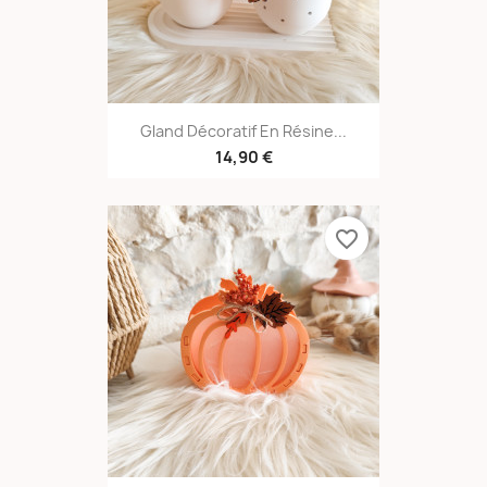
Gland Décoratif En Résine...
14,90 €
favorite_border