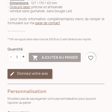
-
Dimensions
: 127 × 170 × 63 mm
-
Gravure laser
précise et artisanale
- vendue sans guirlande, sans bougie Led
- pour toute information complémentaires merci de remplir le
formulaire sur ma
page de contact
------------
*TVA non applicable selon l’article 293 B du Code Général des Impôts
Quantité

AJOUTER AU PANIER
favorite_border
Donnez votre avis
Personnalisation
N'oubliez pas de sauvegarder votre personnalisation pour pouvoir
l'ajouter au panier