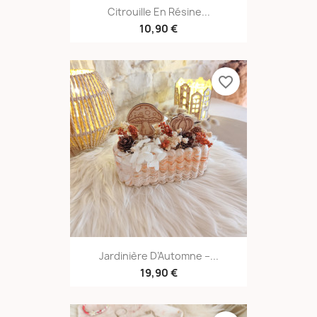
Citrouille En Résine...
10,90 €
favorite_border
Jardinière D’Automne –...
19,90 €