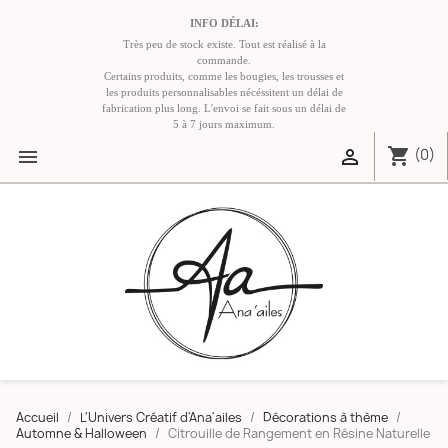
INFO DÉLAI:
Très peu de stock existe. Tout est réalisé à la
commande.
Certains produits, comme les bougies, les trousses et
les produits personnalisables nécéssitent un délai de
fabrication plus long. L'envoi se fait sous un délai de
5 à 7 jours maximum.
shopping_cart


(0)
Accueil
L'Univers Créatif d'Ana'ailes
Décorations à thème
Automne & Halloween
Citrouille de Rangement en Résine Naturelle