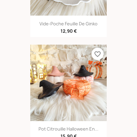
Vide-Poche Feuille De Ginko
12,90 €
favorite_border
Pot Citrouille Halloween En...
15,90 €