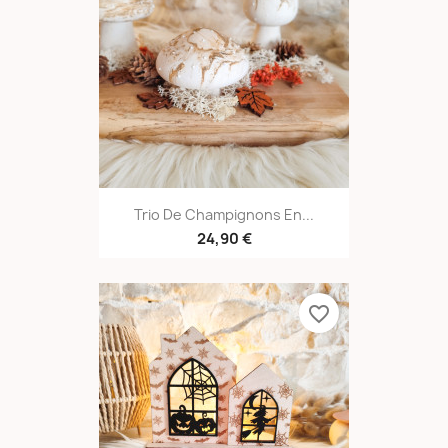
Trio De Champignons En...
24,90 €
favorite_border