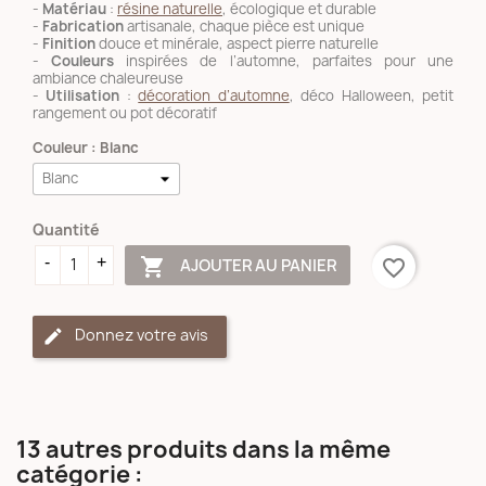
-
Matériau
:
résine naturelle
, écologique et durable
-
Fabrication
artisanale, chaque pièce est unique
-
Finition
douce et minérale, aspect pierre naturelle
-
Couleurs
inspirées de l’automne, parfaites pour une
ambiance chaleureuse
-
Utilisation
:
décoration d’automne
, déco Halloween, petit
rangement ou pot décoratif
Couleur : Blanc
Quantité

AJOUTER AU PANIER
favorite_border
Donnez votre avis
13 autres produits dans la même
catégorie :