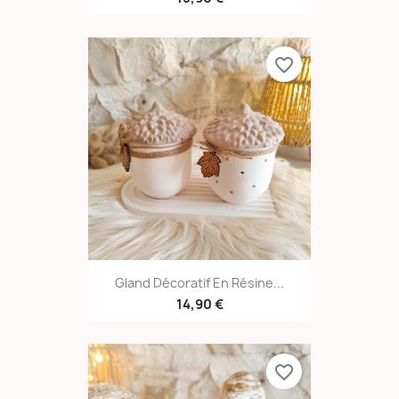
favorite_border
Gland Décoratif En Résine...
14,90 €
favorite_border