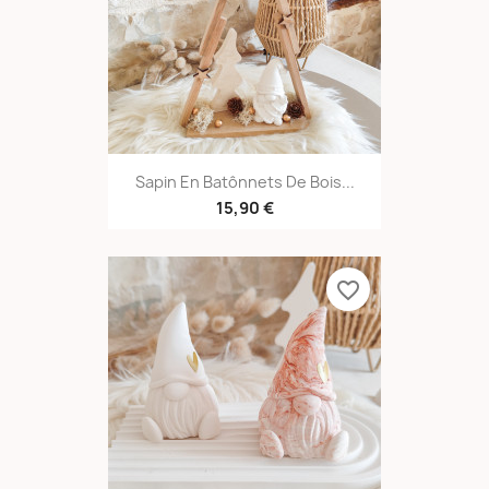
Sapin En Batônnets De Bois...
15,90 €
favorite_border