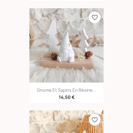
favorite_border
Gnome Et Sapins En Résine...
14,50 €
favorite_border