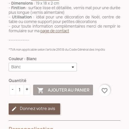
-
Dimensions
: 19 x 18 x 2 cm
-
Finition
: surface lisse et détaillée, vernis mat pour une durée
plus longue (vernis alimentaire)
-
Utilisation
: idéal pour une décoration de Noël, centre de
table ou comme support pour petites décorations
- pour toute information complémentaires merci de remplir le
formulaire sur ma
page de contact
------------
*TVA non applicable selon l’article 293 B du Code Général des Impôts
Couleur : Blanc
Quantité

AJOUTER AU PANIER
favorite_border
Donnez votre avis