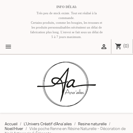
INFO DÉLAI:
Très peu de stock existe. Tout est réalisé à la
commande.
Certains produits, comme les bougies, les trousses et
les produits personnalisables nécéssitent un délai de
fabrication plus long. L'envoi se fait sous un délai de
5 à 7 jours maximum.
shopping_cart


(0)
Accueil
L'Univers Créatif d'Ana'ailes
Resine naturelle
Noel/Hiver
Vide poche Renne en Résine Naturelle – Décoration de