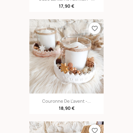
17,90 €
favorite_border
Couronne De L’avent -...
18,90 €
favorite_border