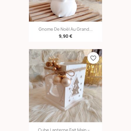
Gnome De Noël Au Grand...
9,90 €
favorite_border
Cube Lanterne Fait Main –...