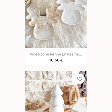
Vide Poche Renne En Résine...
10,50 €
favorite_border