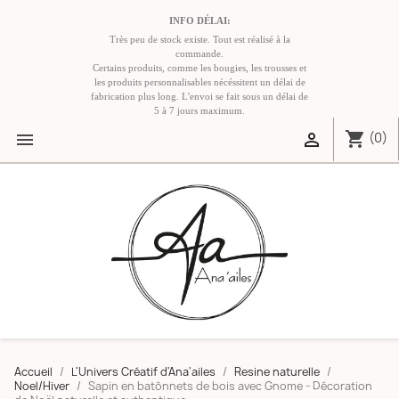
INFO DÉLAI:
Très peu de stock existe. Tout est réalisé à la
commande.
Certains produits, comme les bougies, les trousses et
les produits personnalisables nécéssitent un délai de
fabrication plus long. L'envoi se fait sous un délai de
5 à 7 jours maximum.
shopping_cart


(0)
Accueil
L'Univers Créatif d'Ana'ailes
Resine naturelle
Noel/Hiver
Sapin en batônnets de bois avec Gnome - Décoration