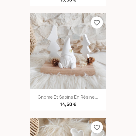
13,90 €
favorite_border
Gnome Et Sapins En Résine...
14,50 €
favorite_border