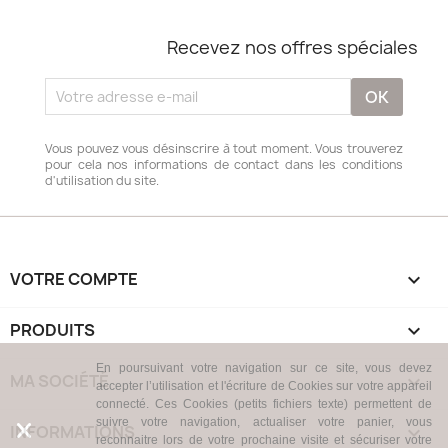
Recevez nos offres spéciales
Vous pouvez vous désinscrire à tout moment. Vous trouverez
pour cela nos informations de contact dans les conditions
d'utilisation du site.
VOTRE COMPTE

PRODUITS

En poursuivant votre navigation sur ce site, vous devez
MA SOCIÉTÉ

accepter l’utilisation et l'écriture de Cookies sur votre appareil
connecté. Ces Cookies (petits fichiers texte) permettent de
suivre votre navigation, actualiser votre panier, vous
INFORMATIONS
keyboard_arrow_down
reconnaitre lors de votre prochaine visite et sécuriser votre