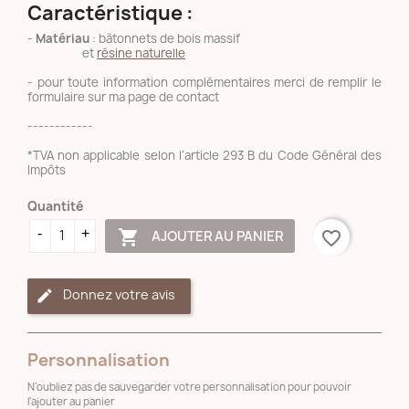
Caractéristique :
-
Matériau
: bâtonnets de bois massif
et
résine naturelle
- pour toute information complémentaires merci de remplir le
formulaire sur ma page de contact
------------
*TVA non applicable selon l’article 293 B du Code Général des
Impôts
Quantité

AJOUTER AU PANIER
favorite_border
Donnez votre avis
Personnalisation
N'oubliez pas de sauvegarder votre personnalisation pour pouvoir
l'ajouter au panier