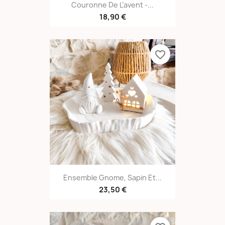
Couronne De L’avent -...
18,90 €
favorite_border
Ensemble Gnome, Sapin Et...
23,50 €