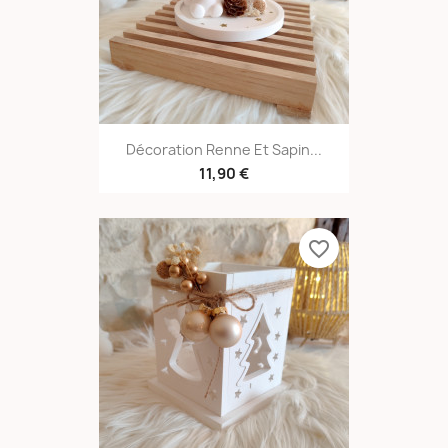
Décoration Renne Et Sapin...
11,90 €
favorite_border