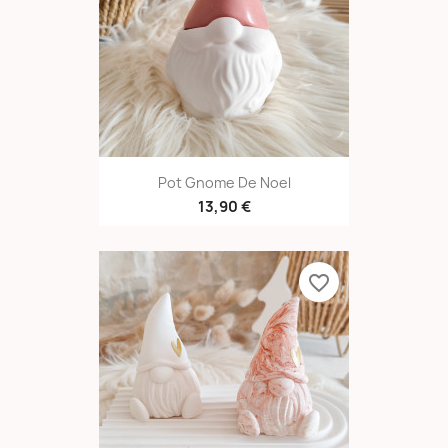
Pot Gnome De Noel
13,90 €
favorite_border