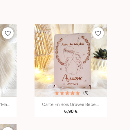
favorite_border
favorite_border
(5)
e
Aperçu rapide

"Ma...
Carte En Bois Gravée Bébé...
6,90 €