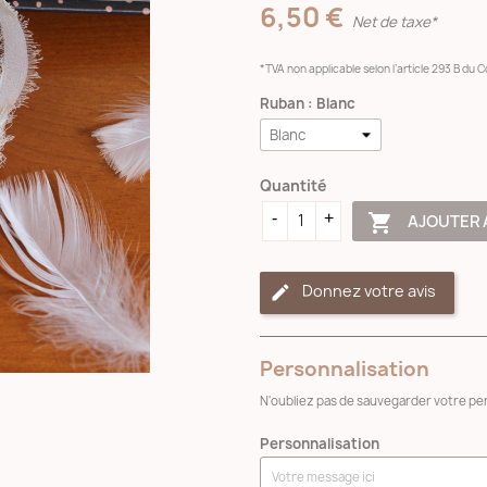
6,50 €
Net de taxe*
*TVA non applicable selon l’article 293 B du
Ruban : Blanc
Quantité

AJOUTER 
Donnez votre avis
Personnalisation
N'oubliez pas de sauvegarder votre per
Personnalisation