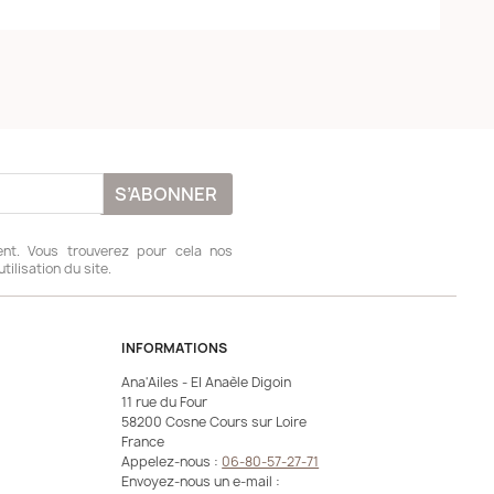
nt. Vous trouverez pour cela nos
ilisation du site.
INFORMATIONS
Ana'Ailes - EI Anaèle Digoin
11 rue du Four
58200 Cosne Cours sur Loire
France
Appelez-nous :
06-80-57-27-71
Envoyez-nous un e-mail :