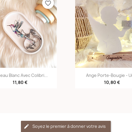
favorite_border
Aperçu rapide
Aperçu rapid


teau Blanc Avec Colibri...
Ange Porte-Bougie - Un
11,80 €
10,80 €
Soyez le premier à donner votre avis