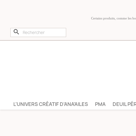
Certains produits, comme les boug
search
L'UNIVERS CRÉATIF D'ANA'AILES
PMA
DEUIL PÉ