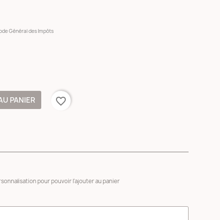
 Code Général des Impôts
AU PANIER
favorite_border
sonnalisation pour pouvoir l'ajouter au panier