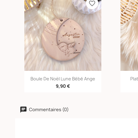
favorite_border
Aperçu rapide

Boule De Noël Lune Bébé Ange
Pla
9,90 €
Commentaires (0)