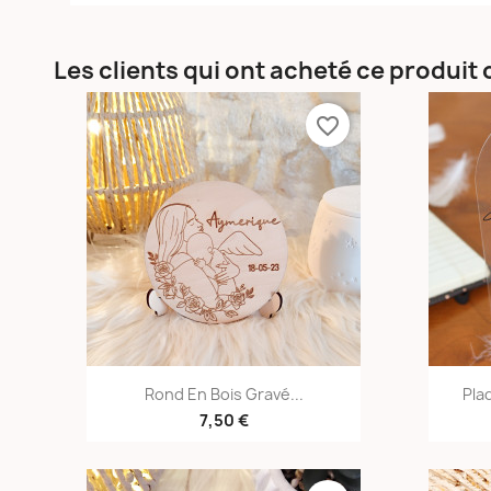
Les clients qui ont acheté ce produit
favorite_border
Aperçu rapide

Rond En Bois Gravé...
Pla
7,50 €