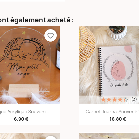
 ont également acheté :
favorite_border
(3)
Aperçu rapide
Aperçu rapid


que Acrylique Souvenir...
Carnet Journal Souvenir 
6,90 €
16,80 €