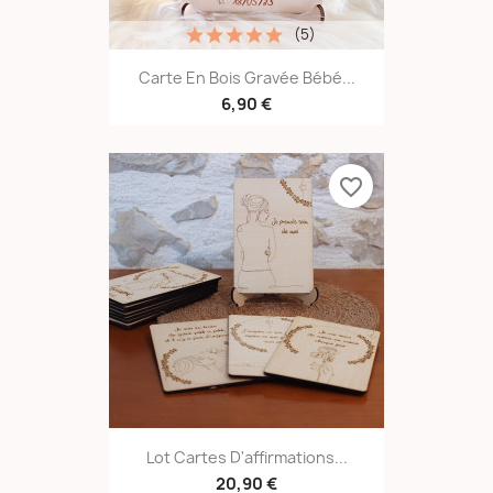
(5)
Carte En Bois Gravée Bébé...
6,90 €
favorite_border
Lot Cartes D'affirmations...
20,90 €