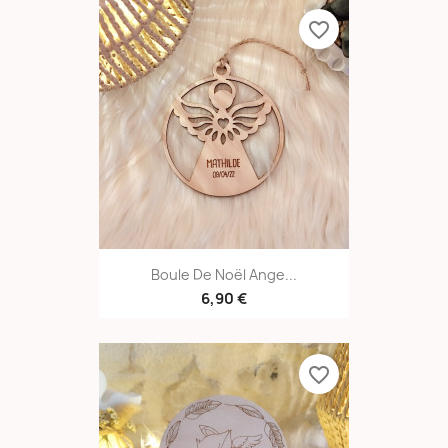
favorite_border
Boule De Noël Ange...
6,90 €
favorite_border