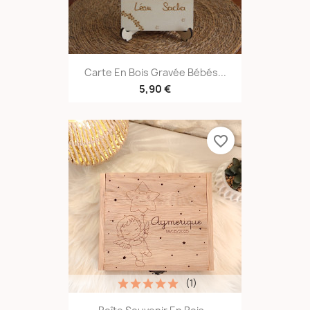
Carte En Bois Gravée Bébés...
5,90 €
favorite_border
(1)