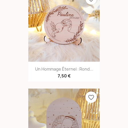
Un Hommage Éternel : Rond...
7,50 €
favorite_border