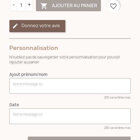

AJOUTER AU PANIER
favorite_border
Donnez votre avis
Personnalisation
N'oubliez pas de sauvegarder votre personnalisation pour pouvoir
l'ajouter au panier
Ajout prénom/nom
250 caractères max
Date
250 caractères max