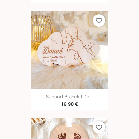
favorite_border
Support Bracelet De...
16,90 €
favorite_border