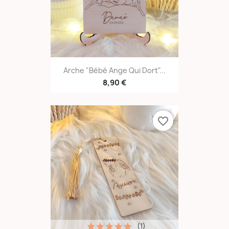
Arche "Bébé Ange Qui Dort"...
8,90 €
favorite_border
(1)