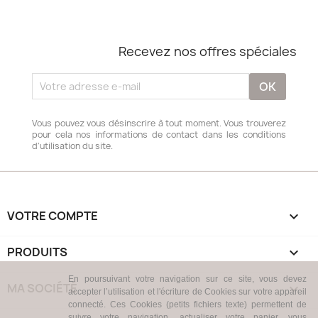
Recevez nos offres spéciales
Vous pouvez vous désinscrire à tout moment. Vous trouverez
pour cela nos informations de contact dans les conditions
d'utilisation du site.
VOTRE COMPTE

PRODUITS

En poursuivant votre navigation sur ce site, vous devez
MA SOCIÉTÉ

accepter l’utilisation et l'écriture de Cookies sur votre appareil
connecté. Ces Cookies (petits fichiers texte) permettent de
suivre votre navigation, actualiser votre panier, vous