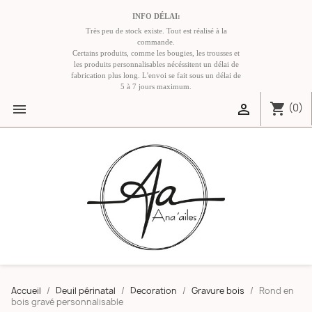
INFO DÉLAI:
Très peu de stock existe. Tout est réalisé à la
commande.
Certains produits, comme les bougies, les trousses et
les produits personnalisables nécéssitent un délai de
fabrication plus long. L'envoi se fait sous un délai de
5 à 7 jours maximum.
shopping_cart


(0)
Accueil
Deuil périnatal
Decoration
Gravure bois
Rond en
bois gravé personnalisable