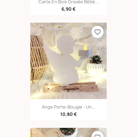
Carte En Bois Gravée Bébé...
6,90 €
favorite_border
Ange Porte-Bougie - Un...
10,80 €