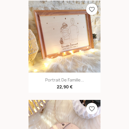
favorite_border
Portrait De Famille...
22,90 €
favorite_border