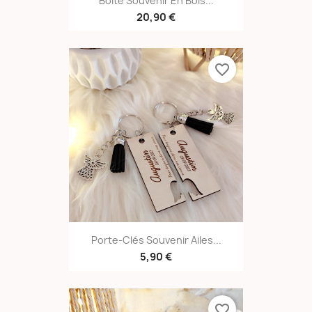
Boîte Souvenir En Bois...
20,90 €
favorite_border
Porte-Clés Souvenir Ailes...
5,90 €
favorite_border