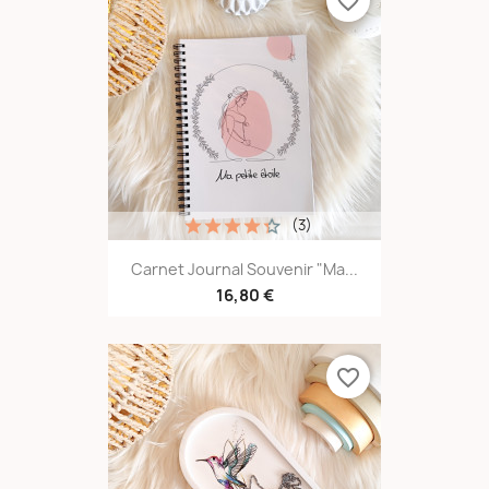
favorite_border
(3)
Carnet Journal Souvenir "Ma...
16,80 €
favorite_border