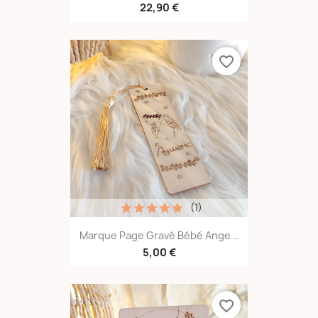
22,90 €
favorite_border
(1)
Marque Page Gravé Bébé Ange...
5,00 €
favorite_border