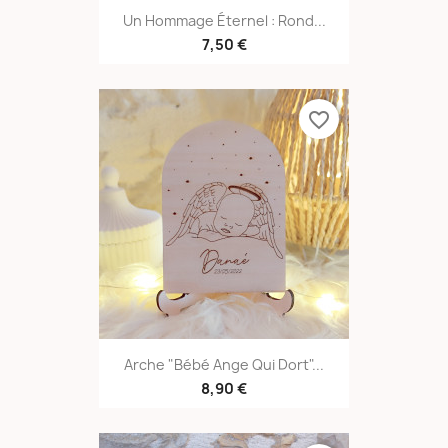
Un Hommage Éternel : Rond...
7,50 €
favorite_border
Arche "Bébé Ange Qui Dort"...
8,90 €