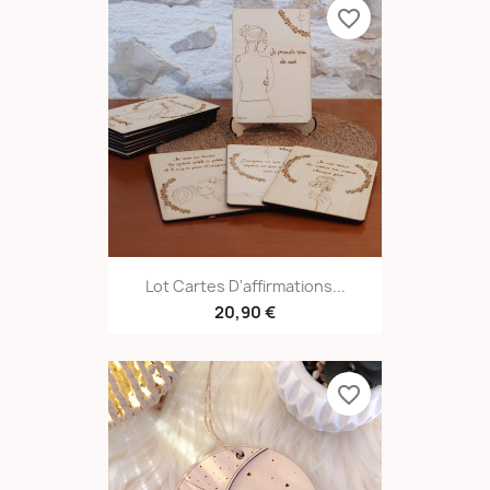
favorite_border
Lot Cartes D'affirmations...
20,90 €
favorite_border