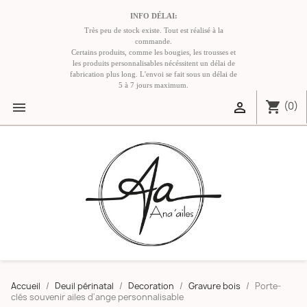
INFO DÉLAI:
Très peu de stock existe. Tout est réalisé à la
commande.
Certains produits, comme les bougies, les trousses et
les produits personnalisables nécéssitent un délai de
fabrication plus long. L'envoi se fait sous un délai de
5 à 7 jours maximum.
shopping_cart


(0)
Accueil
Deuil périnatal
Decoration
Gravure bois
Porte-
clés souvenir ailes d'ange personnalisable