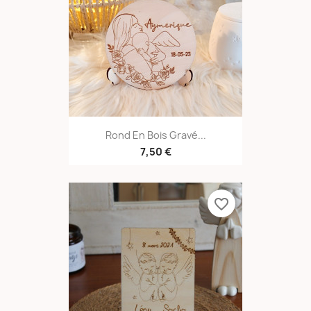
Rond En Bois Gravé...
7,50 €
favorite_border