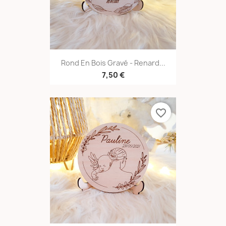
Rond En Bois Gravé - Renard...
7,50 €
favorite_border