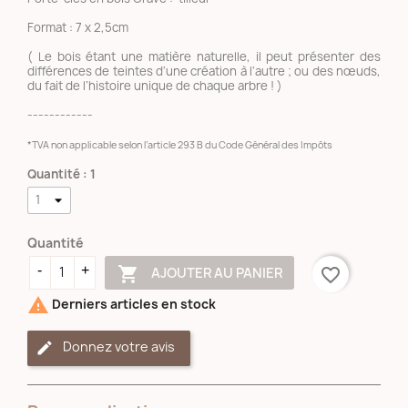
Format : 7 x 2,5cm
( Le bois étant une matière naturelle, il peut présenter des
différences de teintes d'une création à l'autre ; ou des nœuds,
du fait de l’histoire unique de chaque arbre ! )
------------
*TVA non applicable selon l’article 293 B du Code Général des Impôts
Quantité : 1
Quantité

AJOUTER AU PANIER
favorite_border

Derniers articles en stock
Donnez votre avis