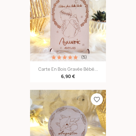
(5)
Carte En Bois Gravée Bébé...
6,90 €
favorite_border