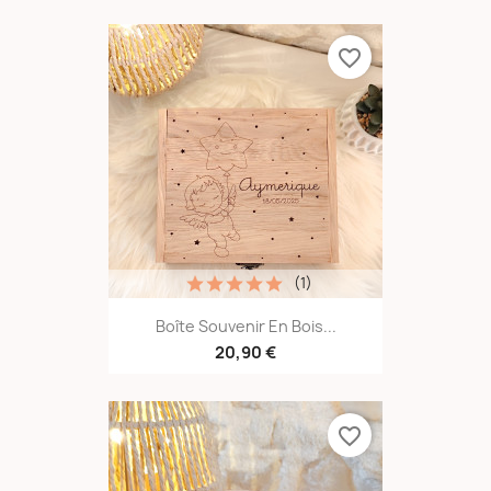
favorite_border
(1)
Boîte Souvenir En Bois...
20,90 €
favorite_border