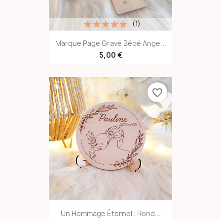
(1)
Marque Page Gravé Bébé Ange...
5,00 €
favorite_border
Un Hommage Éternel : Rond...