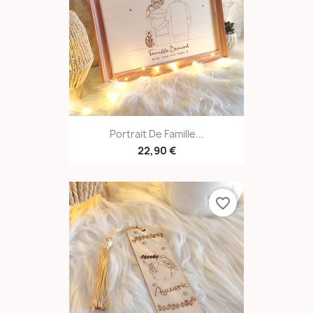
Portrait De Famille...
22,90 €
favorite_border