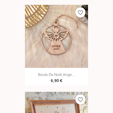
favorite_border
Boule De Noël Ange...
6,90 €
favorite_border