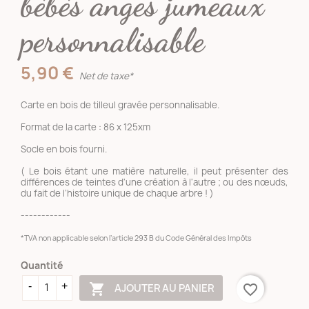
bébés anges jumeaux
personnalisable
5,90 €
Net de taxe*
Carte en bois de tilleul gravée personnalisable.
Format de la carte : 86 x 125xm
Socle en bois fourni.
( Le bois étant une matière naturelle, il peut présenter des
différences de teintes d'une création à l'autre ; ou des nœuds,
du fait de l’histoire unique de chaque arbre ! )
------------
*TVA non applicable selon l’article 293 B du Code Général des Impôts
Quantité

AJOUTER AU PANIER
favorite_border