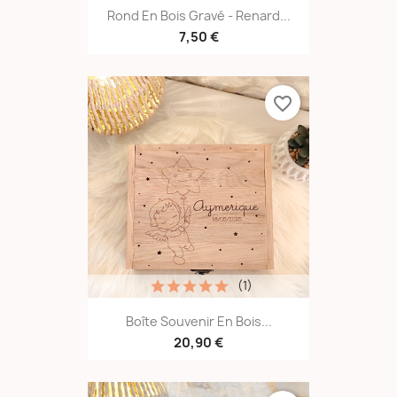
Rond En Bois Gravé - Renard...
7,50 €
favorite_border
(1)
Boîte Souvenir En Bois...
20,90 €