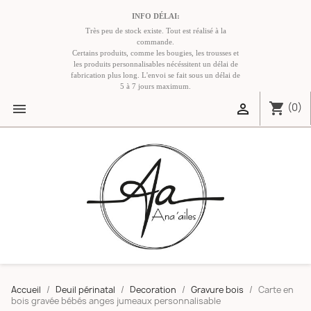
INFO DÉLAI:
Très peu de stock existe. Tout est réalisé à la
commande.
Certains produits, comme les bougies, les trousses et
les produits personnalisables nécéssitent un délai de
fabrication plus long. L'envoi se fait sous un délai de
5 à 7 jours maximum.
shopping_cart


(0)
Accueil
Deuil périnatal
Decoration
Gravure bois
Carte en
bois gravée bébés anges jumeaux personnalisable