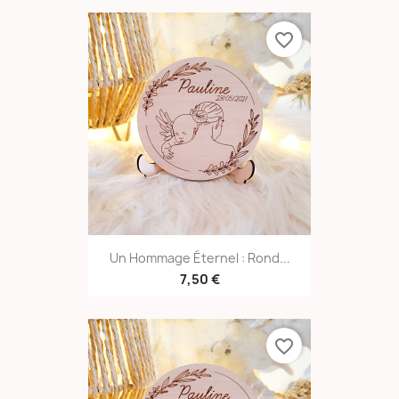
favorite_border
Un Hommage Éternel : Rond...
7,50 €
favorite_border