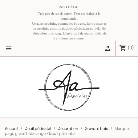
INFO DÉLAI:
Très peu de stock existe. Tout est réalisé à la
commande.
Certains produits, comme les bougies, les trousses et
les produits personnalisables nécéssitent un délai de
fabrication plus long. L'envoi se fait sous un délai de
5 à 7 jours maximum.
shopping_cart


(0)
Accueil
Deuil périnatal
Decoration
Gravure bois
Marque
page gravé bébé ange - Deuil périnatal