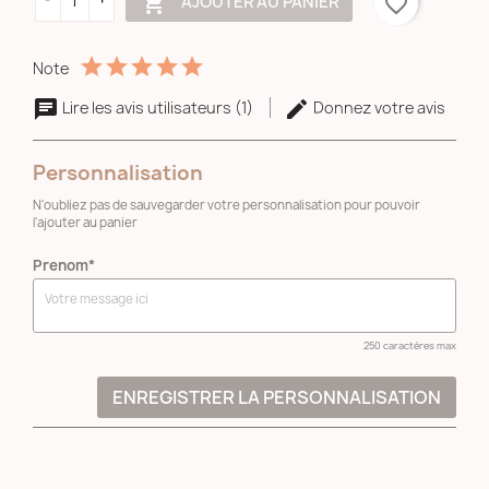

AJOUTER AU PANIER
favorite_border
Note
Lire les avis utilisateurs (1)
Donnez votre avis
Personnalisation
N'oubliez pas de sauvegarder votre personnalisation pour pouvoir
l'ajouter au panier
Prenom*
250 caractères max
ENREGISTRER LA PERSONNALISATION