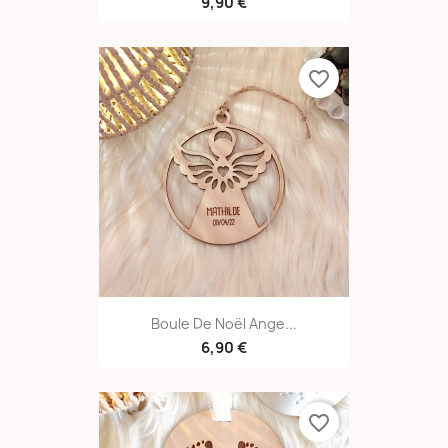
9,90 €
favorite_border
Boule De Noël Ange...
6,90 €
favorite_border