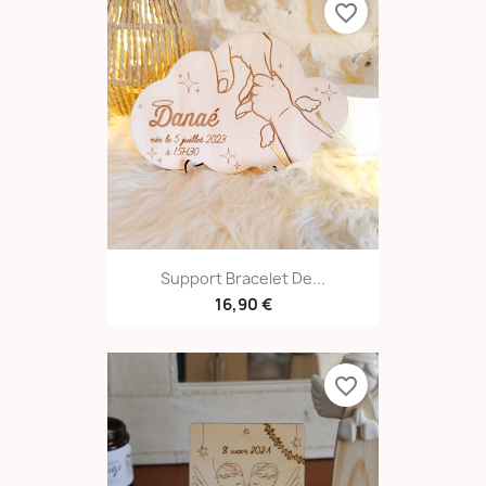
favorite_border
Support Bracelet De...
16,90 €
favorite_border