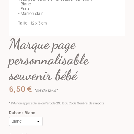
- Blanc
- Ecru
- Marron clair
Taille : 12 x 3 cm
Marque page
personnalisable
souvenir bébé
6,50 €
Net de taxe*
*TVA non applicable selon l’article 293 B du Code Général des Impôts
Ruban : Blanc