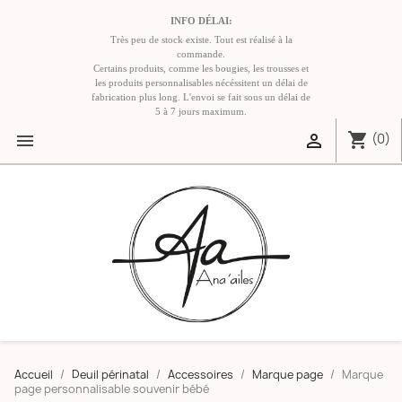
INFO DÉLAI:
Très peu de stock existe. Tout est réalisé à la
commande.
Certains produits, comme les bougies, les trousses et
les produits personnalisables nécéssitent un délai de
fabrication plus long. L'envoi se fait sous un délai de
5 à 7 jours maximum.
shopping_cart


(0)
Accueil
Deuil périnatal
Accessoires
Marque page
Marque
page personnalisable souvenir bébé