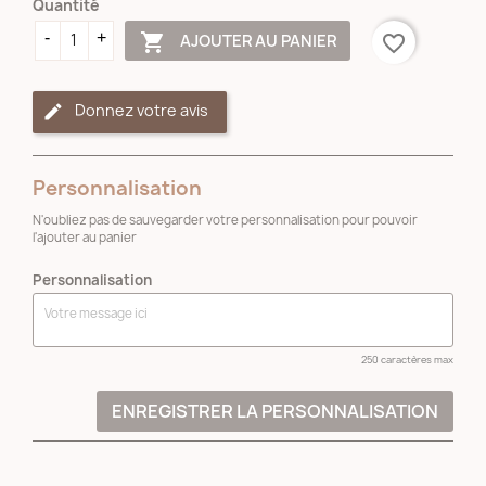
Quantité

AJOUTER AU PANIER
favorite_border
Donnez votre avis
Personnalisation
N'oubliez pas de sauvegarder votre personnalisation pour pouvoir
l'ajouter au panier
Personnalisation
250 caractères max
ENREGISTRER LA PERSONNALISATION