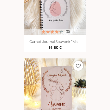
(3)
Carnet Journal Souvenir "Ma...
16,80 €
favorite_border