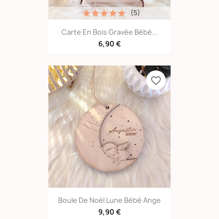
(5)
Carte En Bois Gravée Bébé...
6,90 €
favorite_border
Boule De Noël Lune Bébé Ange
9,90 €