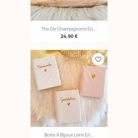
Trio De Champignons En...
24,90 €
favorite_border
Boite A Bijoux Livre En...