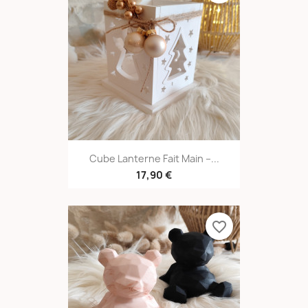
Cube Lanterne Fait Main –...
17,90 €
favorite_border