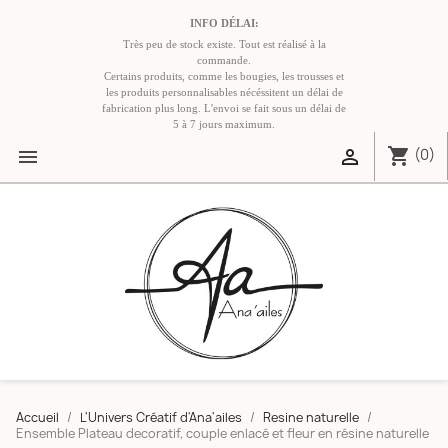
INFO DÉLAI:
Très peu de stock existe. Tout est réalisé à la
commande.
Certains produits, comme les bougies, les trousses et
les produits personnalisables nécéssitent un délai de
fabrication plus long. L'envoi se fait sous un délai de
5 à 7 jours maximum.
shopping_cart


(0)
Accueil
L'Univers Créatif d'Ana'ailes
Resine naturelle
Ensemble Plateau decoratif, couple enlacé et fleur en résine naturelle