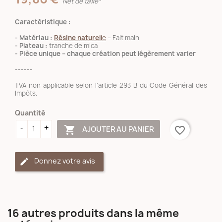
Net de taxe*
Caractéristique :
- Matériau :
Résine naturell
e
– Fait main
- Plateau :
tranche de mica
- Pièce unique – chaque création peut légèrement varier
------
TVA non applicable selon l’article 293 B du Code Général des
Impôts.
Quantité

AJOUTER AU PANIER
favorite_border
Donnez votre avis
16 autres produits dans la même