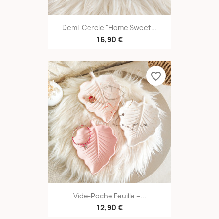
Demi-Cercle "Home Sweet...
16,90 €
favorite_border
Vide-Poche Feuille –...
12,90 €