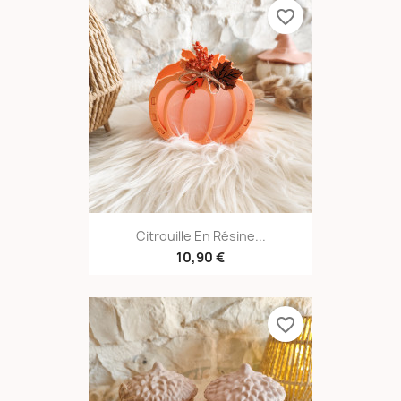
favorite_border
Citrouille En Résine...
10,90 €
favorite_border