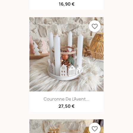
16,90 €
favorite_border
Couronne De L’Avent...
27,50 €
favorite_border