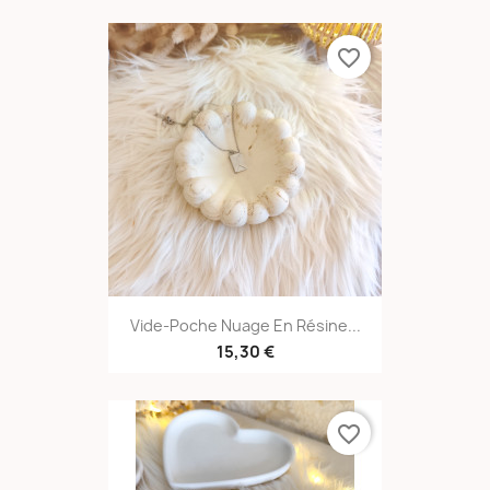
favorite_border
Vide-Poche Nuage En Résine...
15,30 €
favorite_border