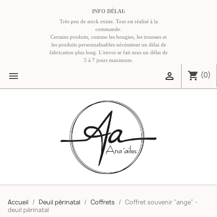
INFO DÉLAI:
Très peu de stock existe. Tout est réalisé à la
commande.
Certains produits, comme les bougies, les trousses et
les produits personnalisables nécéssitent un délai de
fabrication plus long. L'envoi se fait sous un délai de
5 à 7 jours maximum.
shopping_cart


(0)
Accueil
Deuil périnatal
Coffrets
Coffret souvenir "ange" -
deuil périnatal