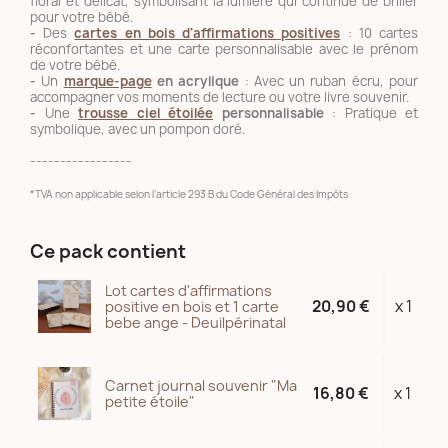
floral et délicat, symbolisant la lumière qui continue de briller
pour votre bébé.
-
Des
cartes en bois d'affirmations positives
: 10 cartes
réconfortantes et une carte personnalisable avec le prénom
de votre bébé.
-
Un
marque-page
en acrylique
: Avec un ruban écru, pour
accompagner vos moments de lecture ou votre livre souvenir.
-
Une
trousse ciel étoilée
personnalisable
: Pratique et
symbolique, avec un pompon doré.
-----------------
*TVA non applicable selon l’article 293 B du Code Général des Impôts
Ce pack contient
Lot cartes d'affirmations
20,90 €
x 1
positive en bois et 1 carte
bebe ange - Deuilpérinatal
Carnet journal souvenir "Ma
16,80 €
x 1
petite étoile"