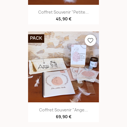
Coffret Souvenir "petite...
45,90 €
PACK
favorite_border
Coffret Souvenir "Ange...
69,90 €