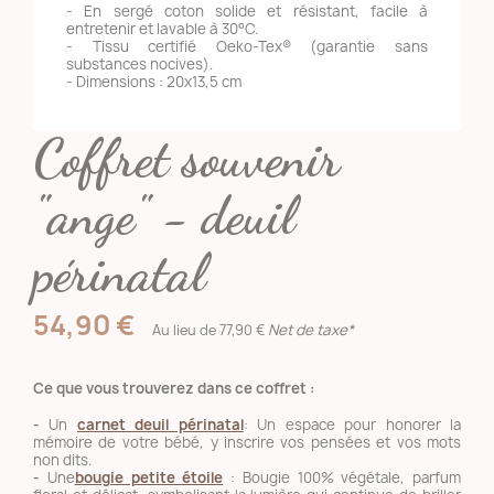
- En sergé coton solide et résistant, facile à
entretenir et lavable à 30°C.
- Tissu certifié Oeko-Tex® (garantie sans
substances nocives).
- Dimensions : 20x13,5 cm
Coffret souvenir
"ange" - deuil
périnatal
54,90 €
Net de taxe*
Au lieu de 77,90 €
Ce que vous trouverez dans ce coffret :
-
Un
carnet deuil périnatal
: Un espace pour honorer la
mémoire de votre bébé, y inscrire vos pensées et vos mots
non dits.
-
Une
bougie petite étoile
: Bougie 100% végétale, parfum