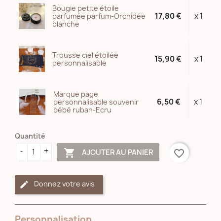
Bougie petite étoile
17,80 €
x 1
parfumée parfum-Orchidée
blanche
Trousse ciel étoilée
15,90 €
x 1
personnalisable
Marque page
6,50 €
x 1
personnalisable souvenir
bébé ruban-Ecru
Quantité

AJOUTER AU PANIER
favorite_border
Donnez votre avis
Personnalisation