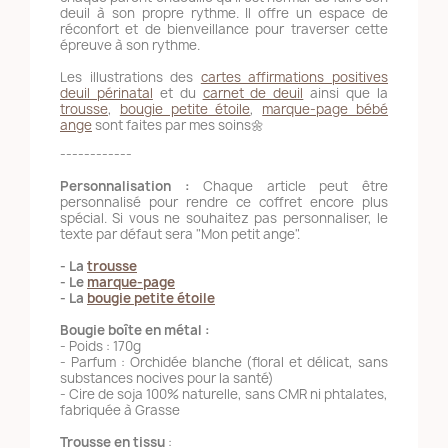
deuil à son propre rythme. Il offre un espace de
réconfort et de bienveillance pour traverser cette
épreuve à son rythme.
Les illustrations des
cartes affirmations positives
deuil périnatal
et du
carnet de deuil
ainsi que la
trousse
,
bougie petite étoile
,
marque-page bébé
ange
sont faites par mes soins🌼
------------
Personnalisation :
Chaque article peut être
personnalisé pour rendre ce coffret encore plus
spécial. Si vous ne souhaitez pas personnaliser, le
texte par défaut sera "Mon petit ange".
- La
trousse
- Le
marque-page
- La
bougie petite étoile
Bougie boîte en métal :
- Poids : 170g
- Parfum : Orchidée blanche (floral et délicat, sans
substances nocives pour la santé)
- Cire de soja 100% naturelle, sans CMR ni phtalates,
fabriquée à Grasse
Trousse en tissu
: