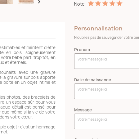

Note
Personnalisation
N'oubliez pas de sauvegarder votre per
stimables et méritent d’être
Prenom
îte en bois, soigneusement
otre bébé parti trop tôt, en
x et éternels.
souhaits avec une gravure
de la gravure sur bois apporte
Date de naissance
 boîte en un objet intime et
des photos, des bracelets de
ffre un espace sûr pour vous
aque détail est pensé pour
Message
 que même si la vie de votre
 dans votre cœur.
mple objet : c'est un hommage
nel.