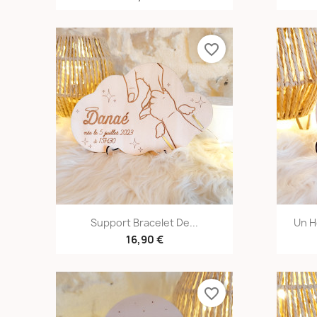
favorite_border
Aperçu rapide

Support Bracelet De...
Un H
16,90 €
favorite_border