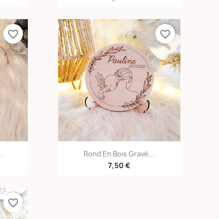
favorite_border
favorite_border
e
Aperçu rapide

.
Rond En Bois Gravé...
7,50 €
favorite_border