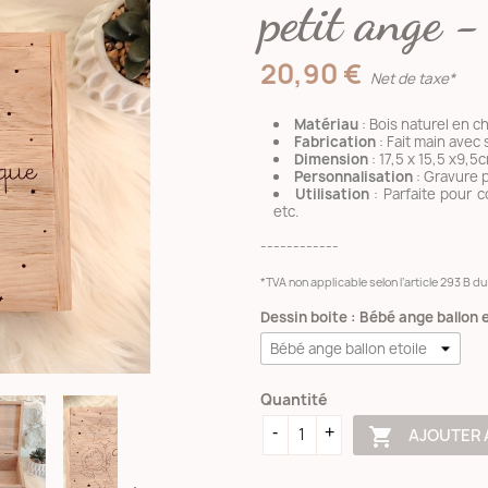
petit ange -
20,90 €
Net de taxe*
Matériau
: Bois naturel en c
Fabrication
: Fait main avec 
Dimension
: 17,5 x 15,5 x9,5
Personnalisation
: Gravure 
Utilisation
: Parfaite pour 
etc.
------------
*TVA non applicable selon l’article 293 B 
Dessin boite : Bébé ange ballon e
Quantité

AJOUTER 