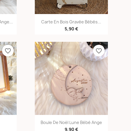
e
Aperçu rapide

nge...
Carte En Bois Gravée Bébés...
5,90 €
favorite_border
favorite_border
e
Aperçu rapide

Boule De Noël Lune Bébé Ange
9,90 €