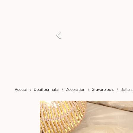

Accueil
Deuil périnatal
Decoration
Gravure bois
Boîte s