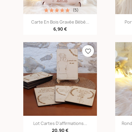
(5)
Aperçu rapide

Carte En Bois Gravée Bébé...
Por
6,90 €
favorite_border
Aperçu rapide

Lot Cartes D'affirmations...
Rond 
20,90 €