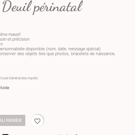
 Deuil périnatal
hêne massif
soin et précision
cm
personnalisée disponible (nom, date, message spécial)
conserver des objets tels que photos, bracelets de naissance,
du Code Général des Impôts
toile
AU PANIER
favorite_border