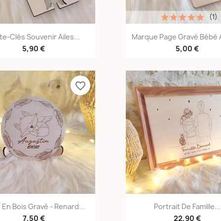
(1)
Aperçu rapide
Aperçu rapid


te-Clés Souvenir Ailes...
Marque Page Gravé Bébé A
5,90 €
5,00 €
favorite_border
Aperçu rapide
Aperçu rapid


En Bois Gravé - Renard...
Portrait De Famille...
7,50 €
22,90 €