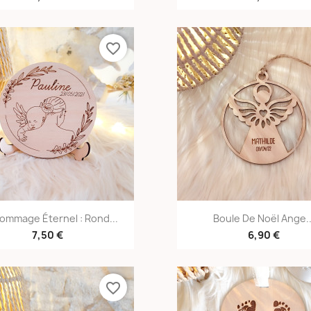
favorite_border
Aperçu rapide
Aperçu rapid


ommage Éternel : Rond...
Boule De Noël Ange..
7,50 €
6,90 €
favorite_border