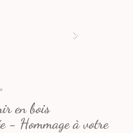

al
ir en bois
ée - Hommage à votre