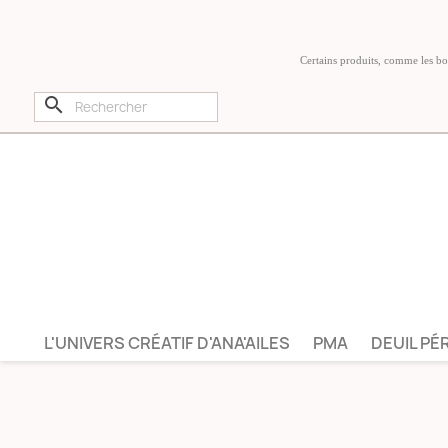
Certains produits, comme les boug
search
L'UNIVERS CRÉATIF D'ANA'AILES
PMA
DEUIL PÉ