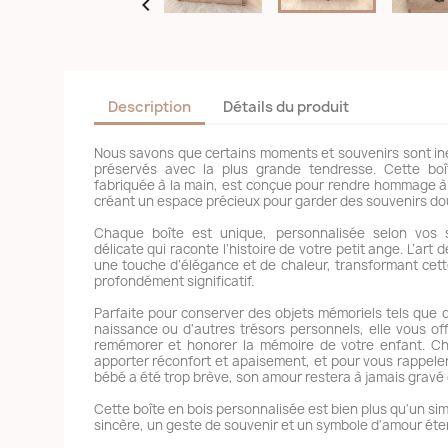

Description
Détails du produit
Nous savons que certains moments et souvenirs sont ine
préservés avec la plus grande tendresse. Cette bo
fabriquée à la main, est conçue pour rendre hommage à v
créant un espace précieux pour garder des souvenirs dou
Chaque boîte est unique, personnalisée selon vos 
délicate qui raconte l'histoire de votre petit ange. L’art 
une touche d’élégance et de chaleur, transformant cette
profondément significatif.
Parfaite pour conserver des objets mémoriels tels que 
naissance ou d'autres trésors personnels, elle vous o
remémorer et honorer la mémoire de votre enfant. Ch
apporter réconfort et apaisement, et pour vous rappeler
bébé a été trop brève, son amour restera à jamais gravé
Cette boîte en bois personnalisée est bien plus qu'un si
sincère, un geste de souvenir et un symbole d'amour éter