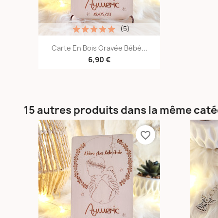
(5)
Aperçu rapide

Carte En Bois Gravée Bébé...
6,90 €
15 autres produits dans la même caté
favorite_border